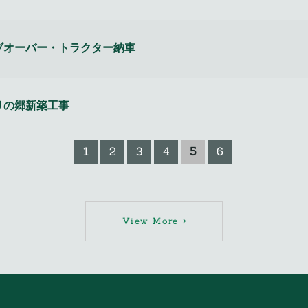
ャブオーバー・トラクター納車
りの郷新築工事
1
2
3
4
5
6
View More