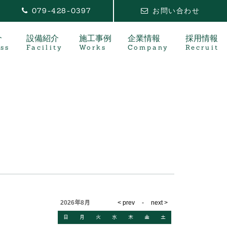
079-428-0397
お問い合わせ
介
設備紹介
施工事例
企業情報
採用情報
ss
Facility
Works
Company
Recruit
2026年8月
日
月
火
水
木
金
土