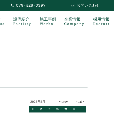
079-428-0397
お問い合わせ
介
設備紹介
施工事例
企業情報
採用情報
ss
Facility
Works
Company
Recruit
2026年8月
日
月
火
水
木
金
土