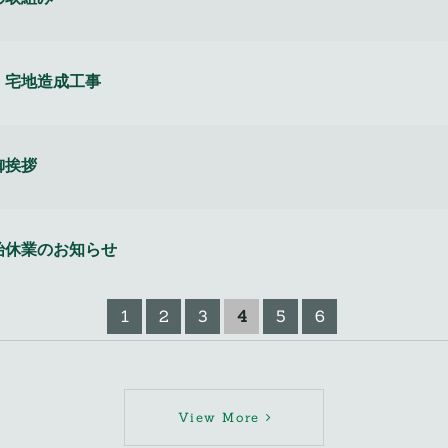
 宅地造成工事
御挨拶
始休業のお知らせ
1
2
3
4
5
6
View More