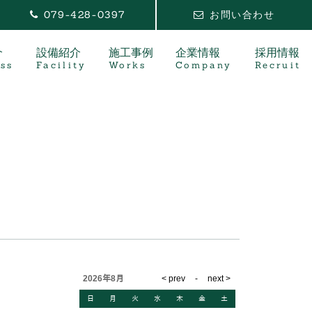
079-428-0397
お問い合わせ
介
設備紹介
施工事例
企業情報
採用情報
ss
Facility
Works
Company
Recruit
2026年8月
日
月
火
水
木
金
土