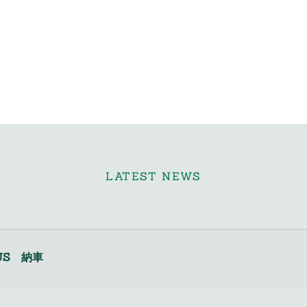
LATEST NEWS
8US 納車