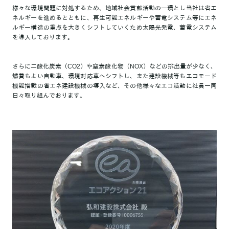
様々な環境問題に対処するため、地域社会貢献活動の一環とし当社は省エ
ネルギーを進めるとともに、再生可能エネルギーや蓄電システム等にエネ
ルギー構造の重点を大きくシフトしていくため太陽光発電、蓄電システム
を導入しております。
さらに二酸化炭素（CO2）や窒素酸化物（NOX）などの排出量が少なく、
燃費もよい自動車、環境対応車へシフトし、また建設機械等もエコモード
機能搭載の省エネ建設機械の導入など、その他様々なエコ活動に社員一同
日々取り組んでおります。