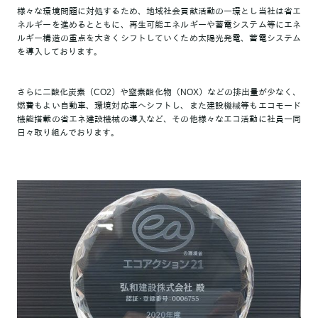
様々な環境問題に対処するため、地域社会貢献活動の一環とし当社は省エ
ネルギーを進めるとともに、再生可能エネルギーや蓄電システム等にエネ
ルギー構造の重点を大きくシフトしていくため太陽光発電、蓄電システム
を導入しております。
さらに二酸化炭素（CO2）や窒素酸化物（NOX）などの排出量が少なく、
燃費もよい自動車、環境対応車へシフトし、また建設機械等もエコモード
機能搭載の省エネ建設機械の導入など、その他様々なエコ活動に社員一同
日々取り組んでおります。